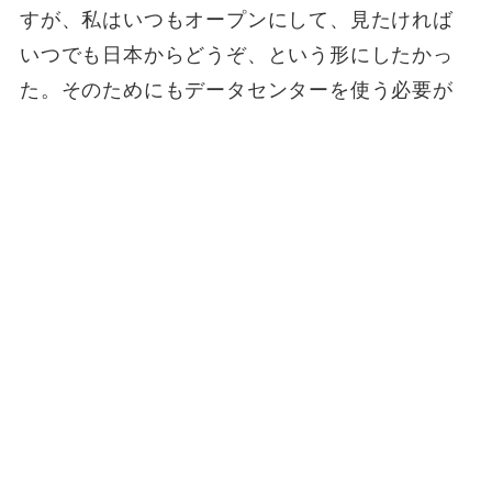
すが、私はいつもオープンにして、見たければ
いつでも日本からどうぞ、という形にしたかっ
た。そのためにもデータセンターを使う必要が
あったし、東計電算さんにSEの担当者をつけて
もらい、議論を重ねてきたわけです。
ガラス張りにする利点は、何かあったときに問
題を発見しやすいことですね。臭いものにフタ
をしても仕方ありません。弊社の日本側の経理
スタッフが見てもすべてわかるように、勘定科
目の番号も日本に合わせました。タイ語がわか
らなくても照合可能なのは、このシステムの非
常に優れた点の一つです。