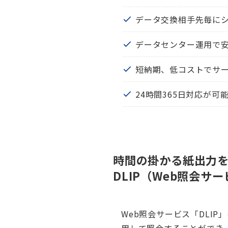
データ交換相手先毎に
データセンター運用で
短納期、低コストでサ
24時間365日対応が可
時間の掛かる紙出力を
DLIP（Web照会サ
Web照会サービス「DLI
用して照会することができ