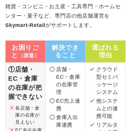
雑貨・コンビニ・お土産・工具専門・ホームセ
ンター・菓子など、専門店の他店舗運営を
Skymart-Retail
がサポートします。
お困りご
解決でき
選ばれる
と
ること
理由
（課題）
①店舗・
店舗・
クラウド
EC・倉庫
型セミパ
EC・倉庫
の在庫管
ッケージ
の在庫が把
理
システム
握できない
EC売上連
他システ
各店舗・倉
携
ムとの連
庫の在庫が
携可能
倉庫入出
見えない
庫連携
リアルタ
EC表示在庫