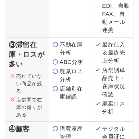
EDI、自動
FAX、自
動メール
連携
③滞留在
不動在庫
最終仕入
分析
＆最終売
庫・ロスが
上分析
ABC分析
多い
店舗別単
廃棄ロス
売れていな
品売上・
分析
い商品が残
在庫状況
店舗別在
る
確認
庫確認
店舗間で在
廃棄ロス
庫の偏りが
分析
ある
④顧客
購買履歴
デジタル
管理
会員証に