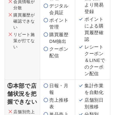
会員情報が
より簡易
デジタル
分散
登録
会員証
購買履歴が
ポイント
ポイント
確認できな
による購
管理
い
買履歴確
リピート施
購買履歴
認
策が打てな
DM抽出
い
レシート
クーポン
クーポン
配信
＆LINEで
のクーポ
ン配信
⑤本部で店
日報・月
集計作業
報
を自動化
舗状況を把
売上推移
店舗別日
握できない
表
別推移
店舗別売上
単品売上
分類別、