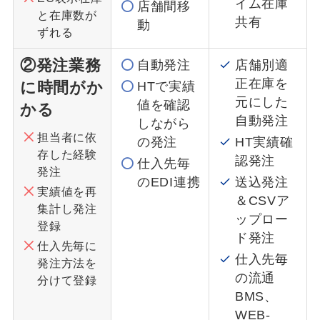
イム在庫
店舗間移
と在庫数が
共有
動
ずれる
②発注業務
自動発注
店舗別適
正在庫を
に時間がか
HTで実績
元にした
値を確認
かる
自動発注
しながら
担当者に依
の発注
HT実績確
存した経験
認発注
仕入先毎
発注
のEDI連携
送込発注
実績値を再
＆CSVア
集計し発注
ップロー
登録
ド発注
仕入先毎に
仕入先毎
発注方法を
の流通
分けて登録
BMS、
WEB-