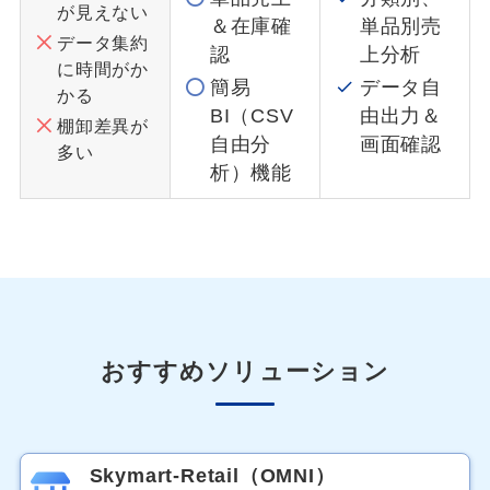
が見えない
＆在庫確
単品別売
データ集約
認
上分析
に時間がか
簡易
データ自
かる
BI（CSV
由出力＆
棚卸差異が
自由分
画面確認
多い
析）機能
おすすめソリューション
Skymart-Retail（OMNI）