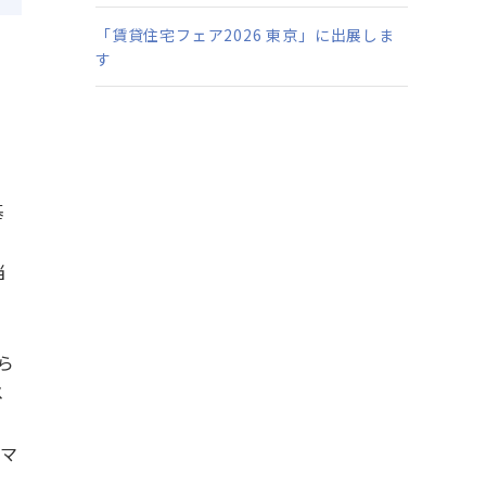
「賃貸住宅フェア2026 東京」に出展しま
す
基
当
ら
メ
、マ